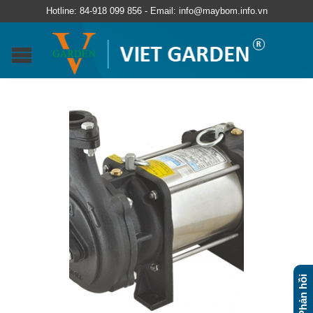
Hotline: 84-918 099 856 - Email: info@maybom.info.vn
Phản hồi