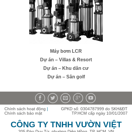
Máy bơm LCR
Máy bơm LCR
Dự án – Villas & Resort
Dự án – Khu dân cư
Dự án – Sân golf
Chính sách hoạt động
|
GPKD số: 0304787999 do SKH&ĐT
Chính sách bảo mật
TP.HCM cấp ngày 10/01/2007
CÔNG TY TNHH VƯỜN VIỆT
205 Đào Duy Từ, phường Diên Hồng, TP. HCM, VN