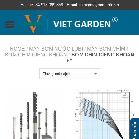
Hotline: 84-918 099 856 - Email: info@maybom.info.vn
HOME
/
MÁY BƠM NƯỚC LUBI
/
MÁY BƠM CHÌM
/
BƠM CHÌM GIẾNG KHOAN
/
BƠM CHÌM GIẾNG KHOAN
6"
Phản hồi