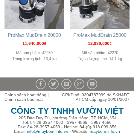
ProMax MudDrain 20000
ProMax MudDrain 25000
11,640,000
₫
12,930,000
₫
Mã sản phẩm: 42269
Mã sản phẩm: 42270
Trọng lượng tịnh: 13,4 kg
Trọng lượng tịnh: 14,1 kg
Chính sách hoạt động
|
GPKD số: 0304787999 do SKH&ĐT
Chính sách bảo mật
TP.HCM cấp ngày 10/01/2007
CÔNG TY TNHH VƯỜN VIỆT
205 Đào Duy Từ, phường Diên Hồng, TP. HCM, VN
Tel: 84-28-3957 4060 - 3957 4565 - 3957 4566
Fax: 84-28-3957 4059 - Hotline: 84-(0)-918 099 856
Email:
info@maybom.info.vn
- Website:
maybom.info.vn