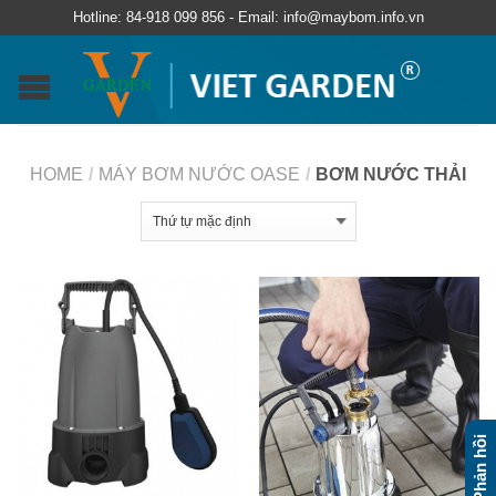
Hotline: 84-918 099 856 - Email: info@maybom.info.vn
HOME
/
MÁY BƠM NƯỚC OASE
/
BƠM NƯỚC THẢI
Phản hồi