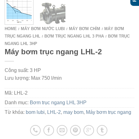
HOME
MÁY BƠM NƯỚC LUBI
MÁY BƠM CHÌM
MÁY BƠM
/
/
/
TRỤC NGANG LHL
BƠM TRỤC NGANG LHL 3 PHA
BƠM TRỤC
/
/
NGANG LHL 3HP
Máy bơm trục ngang LHL-2
Công suất: 3 HP
Lưu lượng: Max 750 l/min
Mã:
LHL-2
Danh mục:
Bơm trục ngang LHL 3HP
Từ khóa:
bom lubi
,
LHL-2
,
may bom
,
Máy bơm trục ngang