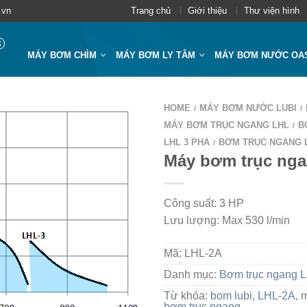
.vn
Trang chủ
Giới thiệu
Thư viện hình
MÁY BƠM CHÌM
MÁY BƠM LY TÂM
MÁY BƠM NƯỚC OA
HOME
MÁY BƠM NƯỚC LUBI
/
/
MÁY BƠM TRỤC NGANG LHL
B
/
LHL 3 PHA
BƠM TRỤC NGANG 
/
Máy bơm trục ng
Công suất: 3 HP
Lưu lượng: Max 530 l/min
Mã:
LHL-2A
Danh mục:
Bơm trục ngang 
Từ khóa:
bom lubi
,
LHL-2A
,
bơm trục ngang