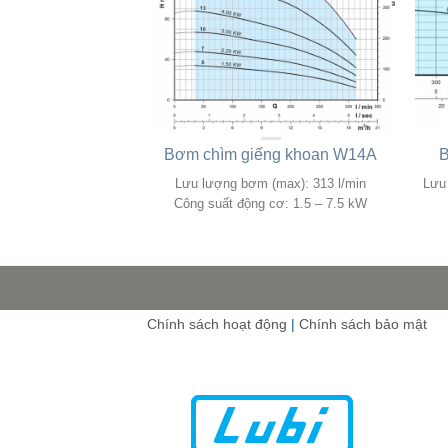
c ngang LHL-1
Bơm chìm giếng khoan W14A
B
uất: 3 HP
Lưu lượng bơm (max): 313 l/min
Lưu 
Max 490 l/min
Công suất động cơ: 1.5 – 7.5 kW
Chính sách hoạt động
|
Chính sách bảo mật