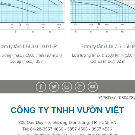
ơm ly tâm LBI 3.0-10.0 HP
Bơm ly tâm LBI 7.5-15H
lượng (max.): 1500 l/min (90 m3/h)
Lưu lượng (max.): 2500 l/min (150 
Cột áp (max.): 35 m
Cột áp (max.): 32 m
GPKD số: 030478
CÔNG TY TNHH VƯỜN VIỆT
205 Đào Duy Từ, phường Diên Hồng, TP. HCM, VN
Tel: 84-28-3957 4060 - 3957 4565 - 3957 4566