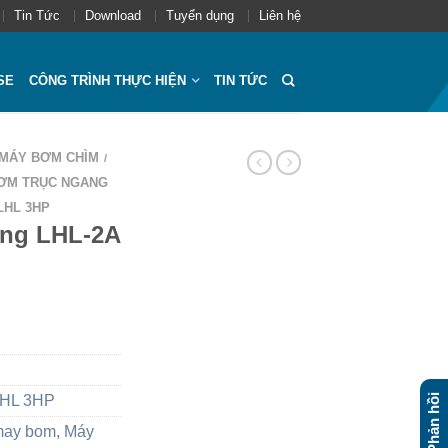
Tin Tức
Download
Tuyển dụng
Liên hệ
SE
CÔNG TRÌNH THỰC HIỆN
TIN TỨC
MÁY BƠM CHÌM
/
ƠM TRỤC NGANG
LHL 3HP
ang LHL-2A
LHL 3HP
Phản hồi
may bom
,
Máy